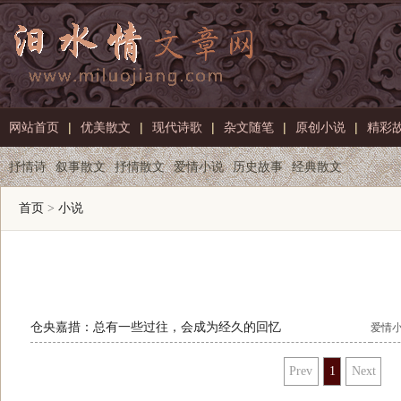
网站首页
|
优美散文
|
现代诗歌
|
杂文随笔
|
原创小说
|
精彩
抒情诗
叙事散文
抒情散文
爱情小说
历史故事
经典散文
首页
>
小说
仓央嘉措：总有一些过往，会成为经久的回忆
爱情
Prev
1
Next