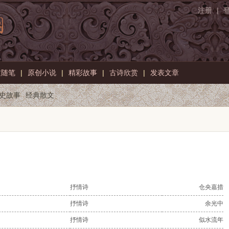
注册
|
文随笔
|
原创小说
|
精彩故事
|
古诗欣赏
|
发表文章
史故事
经典散文
抒情诗
仓央嘉措
抒情诗
余光中
抒情诗
似水流年