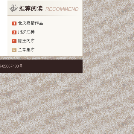
仓央嘉措作品
汨罗江神
滕王阁序
兰亭集序
P备09067490号