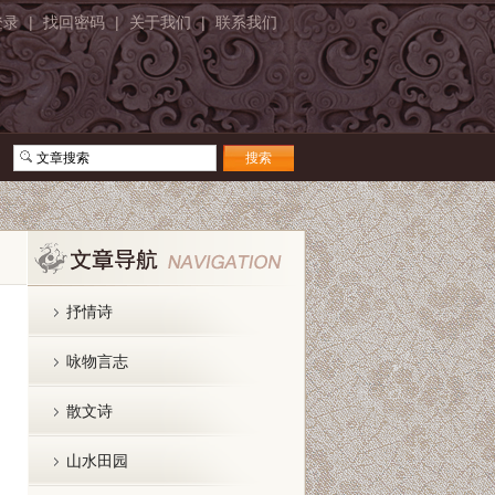
登录
|
找回密码
|
关于我们
|
联系我们
抒情诗
咏物言志
散文诗
山水田园