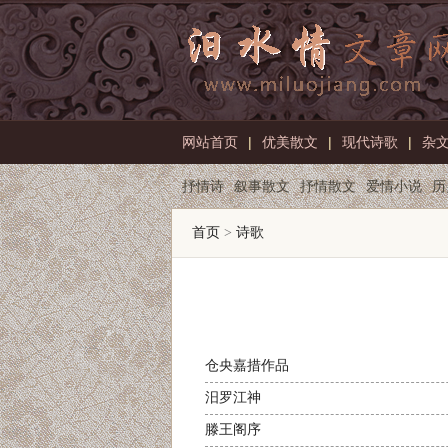
网站首页
|
优美散文
|
现代诗歌
|
杂
抒情诗
叙事散文
抒情散文
爱情小说
历
首页
>
诗歌
仓央嘉措作品
汨罗江神
滕王阁序