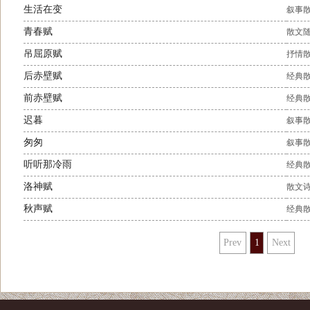
生活在变
叙事
青春赋
散文
吊屈原赋
抒情
后赤壁赋
经典
前赤壁赋
经典
迟暮
叙事
匆匆
叙事
听听那冷雨
经典
洛神赋
散文
秋声赋
经典
Prev
1
Next