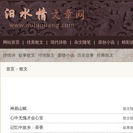
网站首页
|
优美散文
|
现代诗歌
|
杂文随笔
|
原创小说
|
精彩
抒情诗
叙事散文
抒情散文
爱情小说
历史故事
经典散文
首页
>
散文
神鼎山赋
散文
心中无愧才会心安
散文
记忆中故乡：茶香
叙事